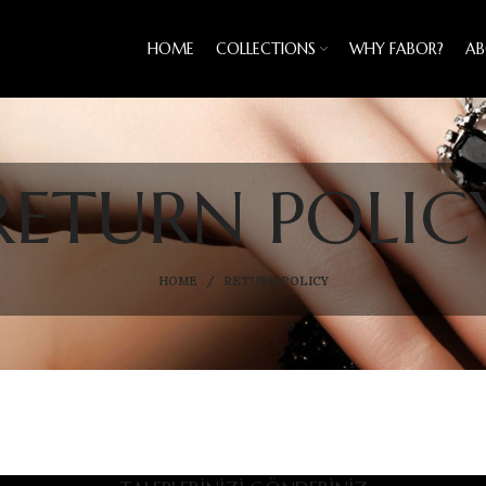
HOME
COLLECTIONS
WHY FABOR?
AB
RETURN POLIC
HOME
RETURN POLICY