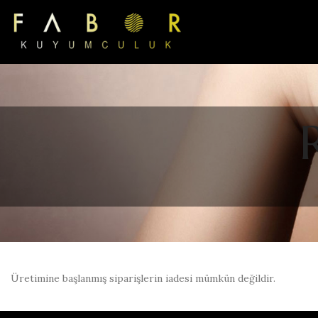
Üretimine başlanmış siparişlerin iadesi mümkün değildir.