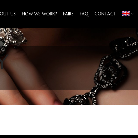
OUT US
HOW WE WORK?
FAIRS
FAQ
CONTACT
Y