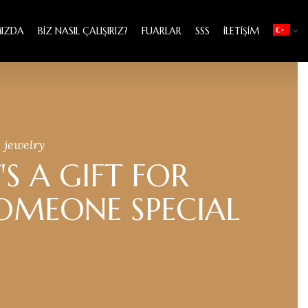
IZDA
BIZ NASIL ÇALIŞIRIZ?
FUARLAR
SSS
İLETIŞIM
 jewelry
T'S A GIFT FOR
OMEONE SPECIAL