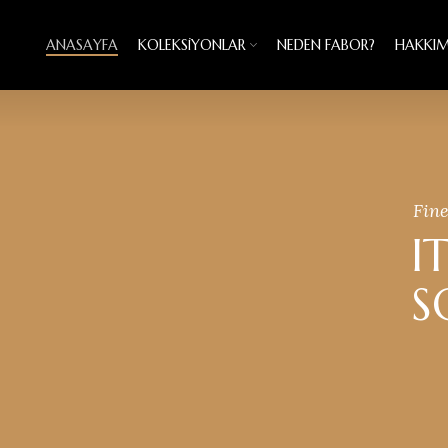
ANASAYFA
KOLEKSIYONLAR
NEDEN FABOR?
HAKKIM
Fine
I
S