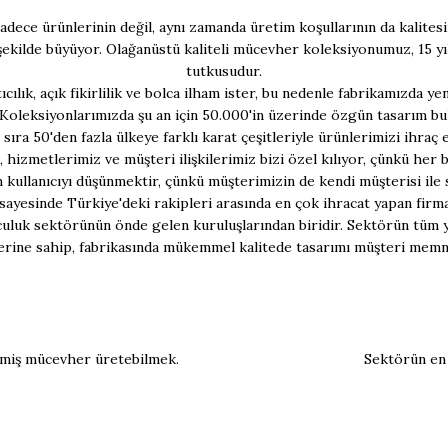
ece ürünlerinin değil, aynı zamanda üretim koşullarının da kalites
r şekilde büyüyor. Olağanüstü kaliteli mücevher koleksiyonumuz, 15 yı
tutkusudur.
lık, açık fikirlilik ve bolca ilham ister, bu nedenle fabrikamızda yen
. Koleksiyonlarımızda şu an için 50.000'in üzerinde özgün tasarım bu
sıra 50'den fazla ülkeye farklı karat çeşitleriyle ürünlerimizi ihraç
, hizmetlerimiz ve müşteri ilişkilerimiz bizi özel kılıyor, çünkü her
ullanıcıyı düşünmektir, çünkü müşterimizin de kendi müşterisi ile 
ayesinde Türkiye'deki rakipleri arasında en çok ihracat yapan firmal
uluk sektörünün önde gelen kuruluşlarından biridir. Sektörün tüm yen
erine sahip, fabrikasında mükemmel kalitede tasarımı müşteri memnuni
itmiş mücevher üretebilmek.
Sektörün en 